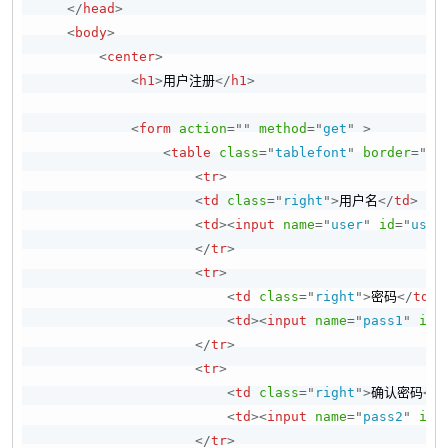
</
head
>
<
body
>
<
center
>
<
h1
>
用户注册
</
h1
>
<
form
action
=
"
"
method
=
"
get
"
>
<
table
class
=
"
tablefont
"
border
=
"
2
"
<
tr
>
<
td
class
=
"
right
"
>
用户名
</
td
>
<
td
>
<
input
name
=
"
user
"
id
=
"
user
</
tr
>
<
tr
>
<
td
class
=
"
right
"
>
密码
</
td
>
<
td
>
<
input
name
=
"
pass1
"
id
=
</
tr
>
<
tr
>
<
td
class
=
"
right
"
>
确认密码
</
t
<
td
>
<
input
name
=
"
pass2
"
id
=
</
tr
>