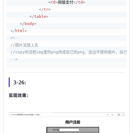
<
td
>
网银支付
</
td
>
</
tr
>
</
table
>
</
body
>
</
html
>
<!--

//图片没放上去

//copy的话把img里的png改成自己的png，这边不提供图片，自己画一
-->
3-26:
实现效果：