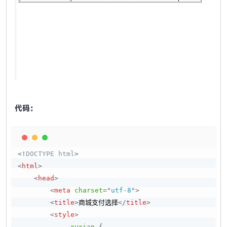
代码：
Copy
<!
DOCTYPE
html
>
<
html
>
<
head
>
<
meta
charset
=
"
utf-8
"
>
<
title
>
商城支付选择
</
title
>
<
style
>
.xuxian
{