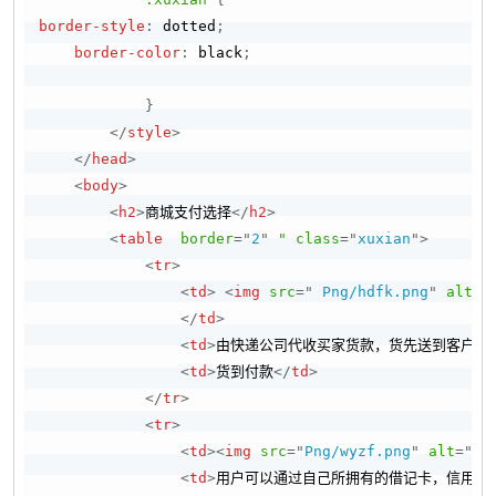
border-style
:
 dotted
;
border-color
:
black
;
}
</
style
>
</
head
>
<
body
>
<
h2
>
商城支付选择
</
h2
>
<
table
border
=
"
2
"
"
class
=
"
xuxian
"
>
<
tr
>
<
td
>
<
img
src
=
"
 Png/hdfk.png
"
alt
=
"
</
td
>
<
td
>
由快递公司代收买家货款，货先送到客户手
<
td
>
货到付款
</
td
>
</
tr
>
<
tr
>
<
td
>
<
img
src
=
"
Png/wyzf.png
"
alt
=
"
网
<
td
>
用户可以通过自己所拥有的借记卡，信用卡