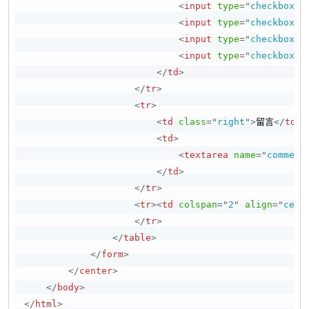
<
input
type
=
"
checkbox
"
<
input
type
=
"
checkbox
"
<
input
type
=
"
checkbox
"
<
input
type
=
"
checkbox
"
</
td
>
</
tr
>
<
tr
>
<
td
class
=
"
right
"
>
留言
</
td
>
<
td
>
<
textarea
name
=
"
comment
</
td
>
</
tr
>
<
tr
>
<
td
colspan
=
"
2
"
align
=
"
cent
</
tr
>
</
table
>
</
form
>
</
center
>
</
body
>
</
html
>