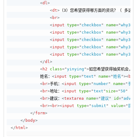
<
dl
>
<
dt
>
（3）您希望获得哪方面的资讯？（ 多选题
<
br
>
<
input
type
=
"
checkbox
"
name
=
"
why3
"
<
input
type
=
"
checkbox
"
name
=
"
why3
"
<
input
type
=
"
checkbox
"
name
=
"
why3
"
<
input
type
=
"
checkbox
"
name
=
"
why3
"
<
input
type
=
"
checkbox
"
name
=
"
why3
"
</
dl
>
<
h2
class
=
"
yinying
"
>
如您希望获得抽奖机会，请
            姓名：
<
input
type
=
"
text
"
name
=
"
姓名
"
>
<
br
>
<
br
>
手机：
<
input
type
=
"
number
"
name
=
"
手机
<
br
>
地址：
<
input
type
=
"
text
"
size
=
"
50
"
na
<
br
>
建议：
<
textarea
name
=
"
建议
"
id
=
"
adv
"
<
br
>
<
br
>
<
input
type
=
"
submit
"
value
=
"
提交
</
form
>
</
body
>
</
html
>