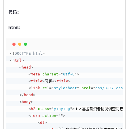
代码：
html：
Copy
<!
DOCTYPE
html
>
<
html
>
<
head
>
<
meta
charset
=
"
utf-8
"
>
<
title
>
习题
</
title
>
<
link
rel
=
"
stylesheet
"
href
=
"
css/3-27.css
"
>
</
head
>
<
body
>
<
h2
class
=
"
yinying
"
>
个人基金投资者情况调查问卷
</
<
form
action
=
"
"
>
<
dl
>