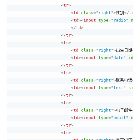
<
tr
>
<
td
class
=
"
right
"
>
性别
</
td
>
<
td
>
<
input
type
=
"
radio
"
nam
</
td
>
</
tr
>
<
tr
>
<
td
class
=
"
right
"
>
出生日期
</
t
<
td
>
<
input
type
=
"
date
"
id
=
"
</
tr
>
<
tr
>
<
td
class
=
"
right
"
>
联系电话
</
t
<
td
>
<
input
type
=
"
text
"
size
</
tr
>
<
tr
>
<
td
class
=
"
right
"
>
电子邮件
</
t
<
td
>
<
input
type
=
"
email
"
nam
</
tr
>
<
tr
>