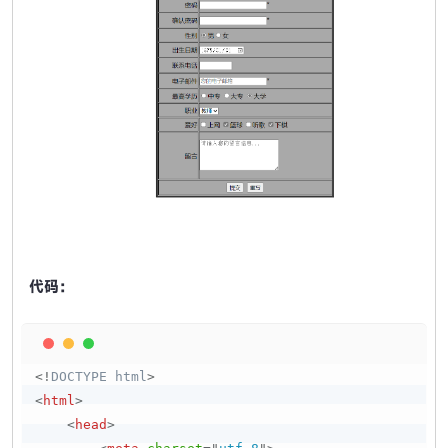
代码：
Copy
<!
DOCTYPE
html
>
<
html
>
<
head
>