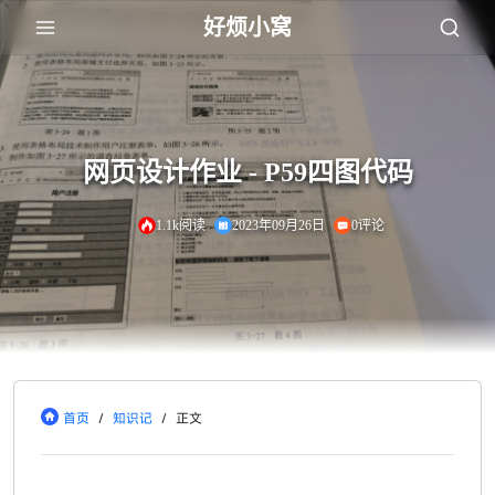
好烦小窝
网页设计作业 - P59四图代码
1.1k阅读
2023年09月26日
0评论
首页
/
知识记
/
正文