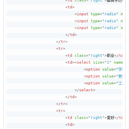
<
td
class
=
"
right
"
>
最高学历
</
t
<
td
>
<
input
type
=
"
radio
"
nam
<
input
type
=
"
radio
"
nam
<
input
type
=
"
radio
"
nam
</
td
>
</
tr
>
<
tr
>
<
td
class
=
"
right
"
>
职业
</
td
>
<
td
>
<
select
size
=
"
1
"
name
=
"
<
option
value
=
"
学生
"
<
option
value
=
"
教师
"
<
option
value
=
"
工人
"
</
select
>
</
td
>
</
tr
>
<
tr
>
<
td
class
=
"
right
"
>
爱好
</
td
>
<
td
>