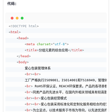
代码：
Copy
<!
DOCTYPE
html
>
<
html
>
<
head
>
<
meta
charset
=
"
utf-8
"
>
<
title
>
分组元素的综合应用
</
title
>
</
head
>
<
body
>
        爱心包装管理体系

<
br
>
<
br
>
        工厂严格执行ISO9001，ISO14001和TS16949，管理体
<
br
>
 RoHS环保认证，REACH环保要求。产品的各项参数指
<
br
>
同类产品的先进水平，在国内外相关领域具有较高影响。
<
br
>
<
br
>
爱心包装经营模式

<
br
>
<
br
>
爱心包装采用标准化和定制化服务相结合的经营模
<
br
>
为立足点，以技术服务于市场为导向，以先进优良的自动