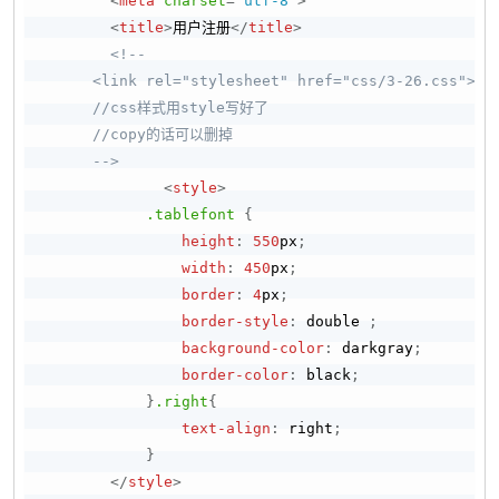
<
meta
charset
=
"
utf-8
"
>
<
title
>
用户注册
</
title
>
<!--

      <link rel="stylesheet" href="css/3-26.css">

      //css样式用style写好了

      //copy的话可以删掉

      -->
<
style
>
.tablefont
{
height
:
550
px
;
width
:
450
px
;
border
:
4
px
;
border-style
:
 double 
;
background-color
:
darkgray
;
border-color
:
black
;
}
.right
{
text-align
:
 right
;
}
</
style
>