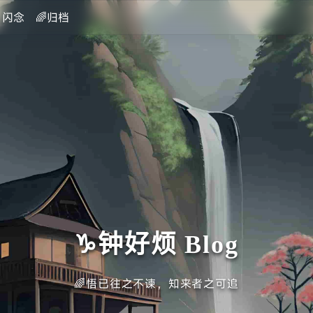
闪念
🌈归档
♑钟好烦 Blog
🌈悟已往之不谏，知来者之可追