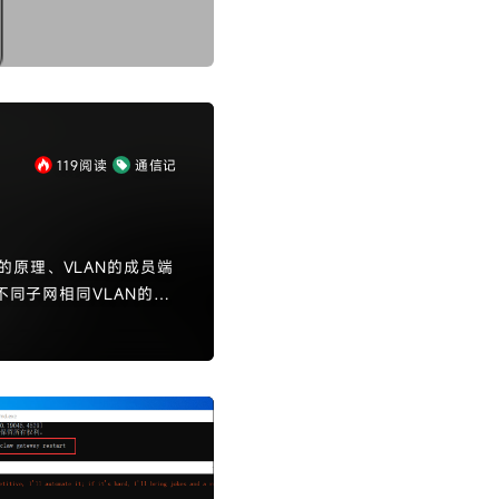
119
阅读
通信记
原理、VLAN的成员端
不同子网相同VLAN的互
C地址构建表格并根据目的
k和hybrid，分别处理
户业务VLAN重叠问