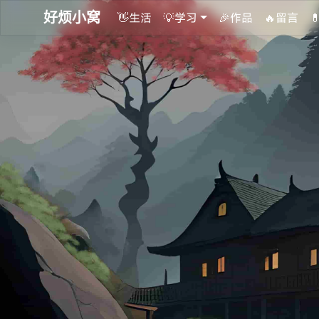
好烦小窝
👋生活
💡学习
🎉作品
🔥留言
