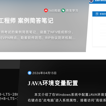
160
阅读
终生学习
工程师 案例简答笔记
师考试的案例简答笔记，涵盖了NFV组成部分、
+EVPN特点、勒索软件防范、RIP协议防环机制等
还详细列出了防范各种网络攻击的解决方案，如AR
ding、SQL注入等。此外，讨论了集中式与分布式存储
用及无线网络优化策略，旨在帮助考生复习和应对
2026年04月13日
JAVA环境变量配置
本文介绍了在Windows系统中配置JAVA环
右键点击“此电脑”进入系统属性，接着访问“高级
创建新的系统变量JAVA_HOME，并设置其值为本