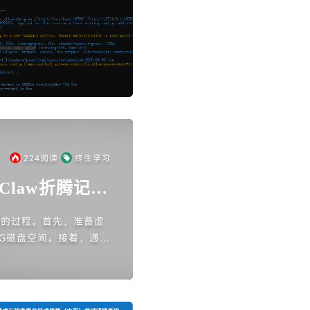
224
阅读
终生学习
- Claw折腾记
aw的过程。首先，准备虚
60G磁盘空间。接着，通过
，依次安装Node.js和G
初始化过程中运行新手向导并
供了一些常用命令以便