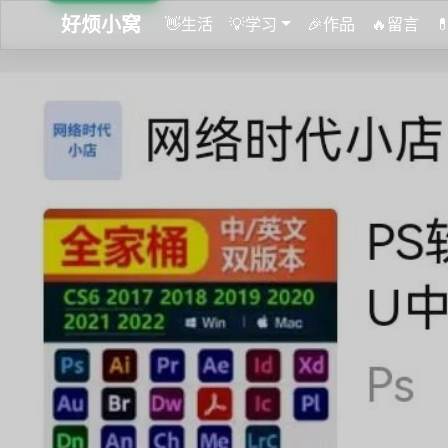
好烦小窝
👋生活
💡学习
🎉作品
🔥留言
