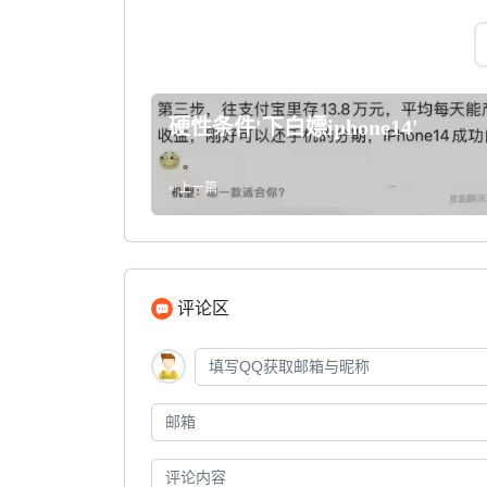
硬性条件'下白嫖iphone14'
« 上一篇
评论区