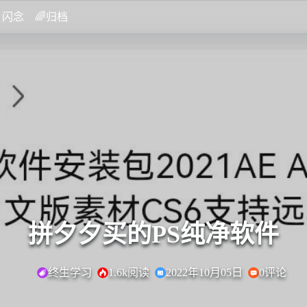
闪念
🌈归档
拼夕夕买的PS纯净软件
终生学习
1.6k阅读
2022年10月05日
0评论