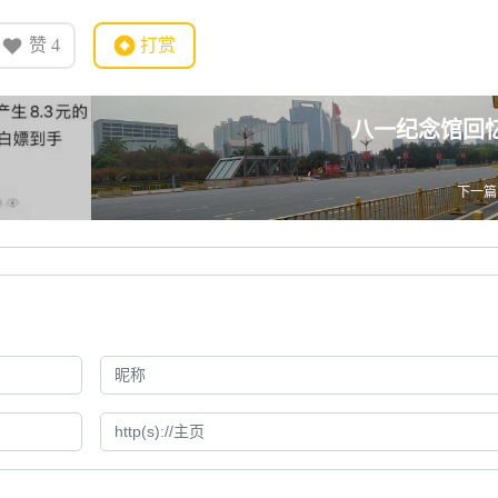
赞
4
打赏
八一纪念馆回
下一篇 