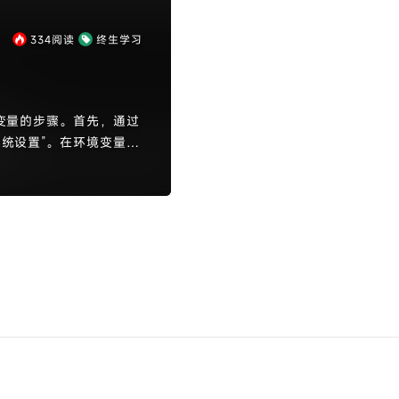
334
阅读
终生学习
境变量的步骤。首先，通过
系统设置”。在环境变量中
地JDK路径。然后，编
最后，通过命令行输入“jav
号则表示配置完成。