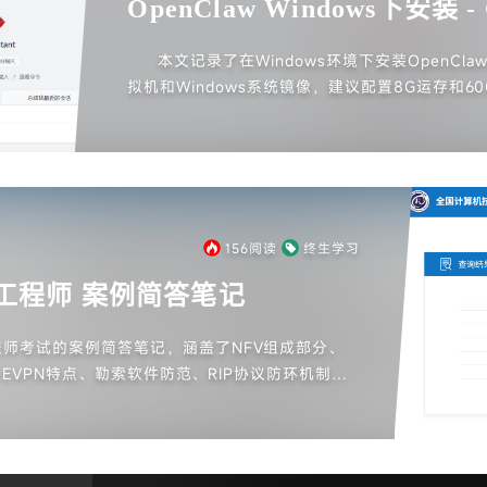
OpenClaw Windows下安装 
（一）
本文记录了在Windows环境下安装OpenCl
拟机和Windows系统镜像，建议配置8G运存和
VMware创建虚拟机并安装Windows。安装完成后
it，最后通过PowerShell安装OpenClaw。
跳过部分配置，最终成功打开网关界面。文章还提
后续管理OpenClaw。
156
阅读
终生学习
工程师 案例简答笔记
师考试的案例简答笔记，涵盖了NFV组成部分、
+EVPN特点、勒索软件防范、RIP协议防环机制等
还详细列出了防范各种网络攻击的解决方案，如AR
ding、SQL注入等。此外，讨论了集中式与分布式存储
用及无线网络优化策略，旨在帮助考生复习和应对