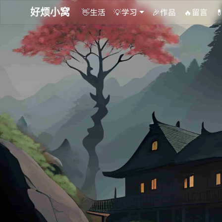
好烦小窝
👋生活
💡学习
🎉作品
🔥留言
