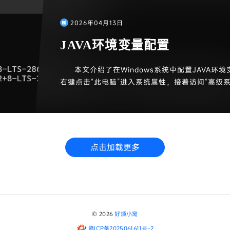
2026年04月13日
JAVA环境变量配置
本文介绍了在Windows系统中配置JAVA环
右键点击“此电脑”进入系统属性，接着访问“高级
创建新的系统变量JAVA_HOME，并设置其值为本
辑系统变量Path，添加%JAVA_HOME%\bin。
a -version”来验证配置是否成功，若显示版本
点击加载更多
© 2026
好烦小窝
赣ICP备2025061611号-2