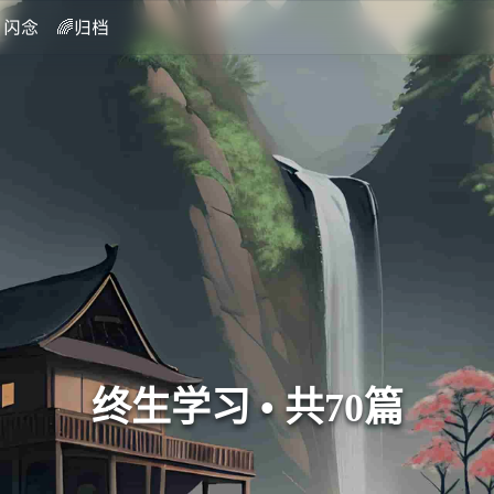
闪念
🌈归档
终生学习 • 共70篇