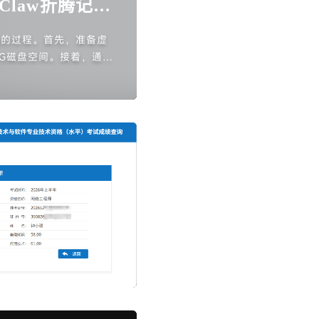
- Claw折腾记
aw的过程。首先，准备虚
60G磁盘空间。接着，通过
，依次安装Node.js和G
初始化过程中运行新手向导并
供了一些常用命令以便