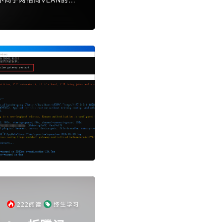
C地址构建表格并根据目的
k和hybrid，分别处理
户业务VLAN重叠问
222
阅读
终生学习