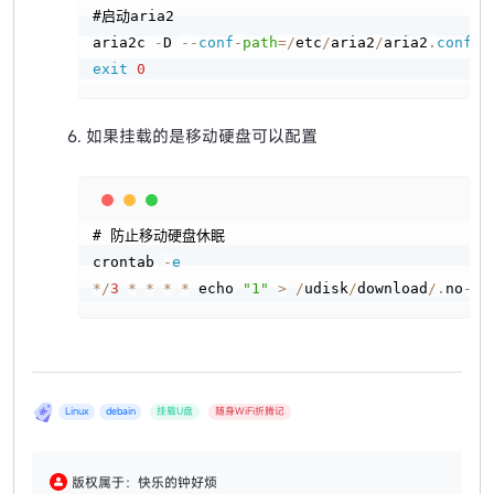
#启动aria2

aria2c 
-
D 
-
-
conf
-
path
=
/
etc
/
aria2
/
aria2
.
conf
exit
0
如果挂载的是移动硬盘可以配置
Copy
# 防止移动硬盘休眠

crontab 
-
e
*
/
3
*
*
*
*
 echo 
"1"
>
/
udisk
/
download
/
.
no
-
hi
Linux
debain
挂载U盘
随身WiFi折腾记
版权属于：快乐的钟好烦