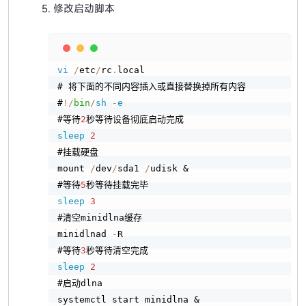
修改启动脚本
Copy
vi
/
etc
/
rc
.
local

# 将下面的不同内容插入或直接替换掉所有内容

#
!
/
bin
/
sh
-
e
#等待
2
sleep
2
#挂载硬盘

mount 
/
dev
/
sda1 
/
udisk &

#等待
5
sleep
3
#清空minidlna缓存

minidlnad 
-
R

#等待
3
sleep
2
#启动dlna

systemctl start minidlna &
