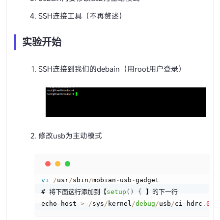
SSH连接工具（不再赘述）
实验开始
SSH连接到我们的debain（用root用户登录）
修改usb为主动模式
Copy
vi
/
usr
/
sbin
/
mobian
-
usb
-
gadget

# 将下面这行添加到【
setup
(
)
{
 】的下一行

echo host 
>
/
sys
/
kernel
/
debug
/
usb
/
ci_hdrc
.
0
/
r