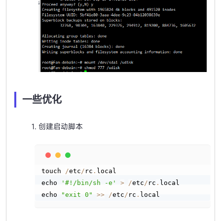
一些优化
创建启动脚本
Copy
touch 
/
etc
/
rc
.
local

echo 
'#!/bin/sh -e'
>
/
etc
/
rc
.
local

echo 
"exit 0"
>
>
/
etc
/
rc
.
local