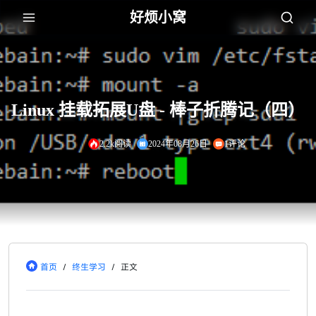
好烦小窝
Linux 挂载拓展U盘 - 棒子折腾记（四）
2.2k阅读
2024年08月26日
1评论
首页
/
终生学习
/
正文