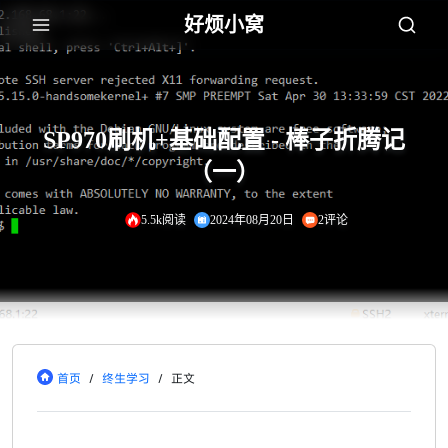
好烦小窝
SP970刷机+基础配置 - 棒子折腾记
（一）
5.5k阅读
2024年08月20日
2评论
首页
/
终生学习
/
正文