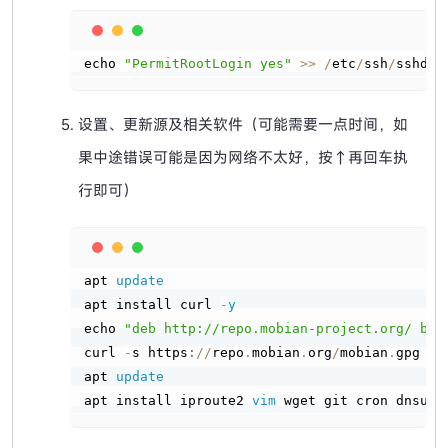
Copy
echo 
"PermitRootLogin yes"
>
>
/
etc
/
ssh
/
sshd_c
设置、更新源及相关软件（可能需要一点时间，如
果中途错误可能是因为网络不太好，按↑再回车执
行即可）
Copy
apt 
update
apt install curl 
-
y
echo 
"deb http://repo.mobian-project.org/ boo
curl 
-
s https
:
/
/
repo
.
mobian
.
org
/
mobian
.
gpg 
>
apt 
update
apt install iproute2 
vim
 wget git cron dnsuti