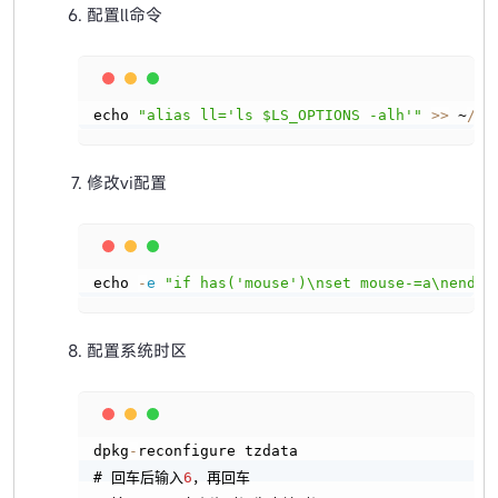
配置ll命令
Copy
echo 
"alias ll='ls $LS_OPTIONS -alh'"
>
>
 ~
/
.
b
修改vi配置
Copy
echo 
-
e
"if has('mouse')\nset mouse-=a\nendif
配置系统时区
Copy
dpkg
-
reconfigure tzdata

# 回车后输入
6
，再回车
